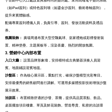
于營銷中心入口處設置典雅時尚的簽到處。采用高端電子簽到系統
（如iPad簽到）或特色簽到墻（如鎏金沙簽到、藝術卷軸簽到），
提升來賓體驗感。
配備專業簽到禮儀人員，負責引導、簽到、發放活動資料及禮品
券。
氛圍裝飾：
廣場周邊布置大型空飄氣球、皇家禮炮或彩煙發射裝
置、精神堡壘、主題展板等，渲染喜慶、熱烈的開放氛圍。
3. 營銷中心內部布置
入口大廳：
設置品牌形象墻，安排模特或古典樂器演奏人員迎
賓。地面鋪設迎賓地毯。
沙盤區：
作為核心展示區，重點打光，確保沙盤模型光彩奪目。
安排最優秀的銷售顧問進行講解。可運用多媒體投影技術增強沙盤
展示效果。
洽談區：
布置精致舒適的沙發、茶幾，提供高品質茶點、飲品。
桌面擺放項目樓書、單頁及鮮花裝飾。營造尊貴、私密的洽談環