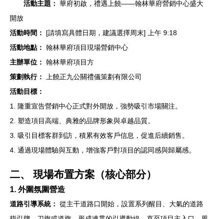
活動主題：
華府初啟，禮遇上饒——翰林華府營銷中心盛大
開放
活動時間：
[請填寫具體日期，建議選擇周末] 上午 9:18
活動地點：
翰林華府項目現場營銷中心
主辦單位：
翰林華府項目方
策劃執行：
上饒正九公關禮儀策劃有限公司
活動目標：
1. 隆重宣告營銷中心正式對外開放，強勢吸引市場關注。
2. 塑造項目高端、典雅的品牌形象與卓越品質。
3. 吸引目標客群到訪，積累有效客戶信息，促進后續銷售。
4. 通過現場體驗與互動，增強客戶對項目的認同感與歸屬感。
二、 現場布置方案（核心部分）
1. 外圍氛圍營造
道路引導系統：
從主干道路口開始，設置系列醒目、大氣的道路
指引牌、刀旗或道旗，形成連貫的引導動線，直至項目主入口。風