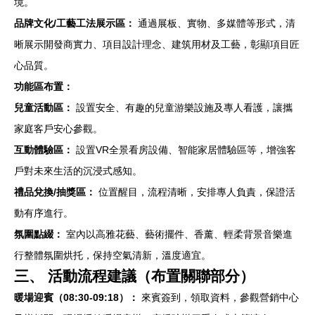
境。
品牌文化/工藝工法展示區：
通過展板、實物、多媒體等形式，清
晰展示開發商實力、項目設計理念、建筑用材及工藝，彰顯項目匠
心品質。
功能區布置：
兒童活動區：
設置安全、有趣的兒童游樂設施及專人看護，讓攜
家庭客戶安心參觀。
互動體驗區：
設置VR全景看房設備、智能家居體驗區等，增強客
戶對未來生活的沉浸式感知。
禮品兌換/抽獎區：
位置醒目，流程清晰，安排專人負責，保證活
動有序進行。
氛圍點綴：
室內以高雅花藝、藝術擺件、香薰、輕柔背景音樂進
行整體氛圍烘托，保持空氣清新，溫度適宜。
三、 活動流程建議（布置關聯部分）
暖場迎賓（08:30-09:18）：
來賓簽到，領取資料，參觀營銷中心