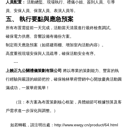
人員配置：
活動總監、現場執行、禮儀小姐、簽到人員、引導
員、安保人員、保潔人員、表演人員等。
五、 執行要點與應急預案
所有布置需提前一天完成，活動當天清晨進行最終檢查調試。
確保電力供應、音響設備有備份方案。
制定雨天應急預案（如搭建雨棚、增加室內活動內容）。
高度重視現場安保與人流疏導，確保活動安全有序。
---
上饒正九公關禮儀策劃有限公司
將以專業的策劃能力、豐富的執
行經驗與嚴謹的細節把控，確保翰林華府營銷中心開放慶典活動圓
滿成功，一展華府風華！
（注：本方案為布置策劃核心框架，具體細節可根據預算及客
戶需求進一步深化與調整。）
如若轉載，請注明出處：http://www.ewqy.cn/product/64.html