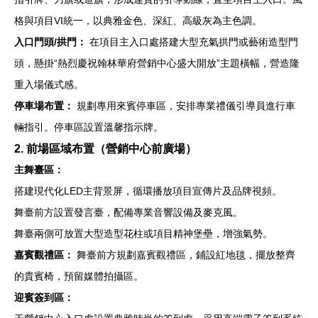
格與項目VI統一，以典雅金色、深紅、高級灰為主色調。
入口門頭/拱門：
在項目主入口處搭建大型充氣拱門或藝術造型門
頭，懸掛“熱烈慶祝翰林華府營銷中心盛大開放”主題橫幅，營造隆
重入場儀式感。
停車場布置：
規劃專用來賓停車區，安排專業禮儀引導員進行車
輛指引。停車區設置溫馨指示牌。
2. 前場區域布置（營銷中心前廣場）
主舞臺區：
搭建現代化LED主背景屏，循環播放項目宣傳片及品牌視頻。
舞臺前方設置發言臺，配備專業音響設備及麥克風。
舞臺兩側可放置大型造型花柱或項目精神堡壘，增強氣勢。
嘉賓觀禮區：
舞臺前方規劃嘉賓觀禮區，鋪設紅地毯，擺放整齊
的貴賓椅，預留媒體拍攝區。
迎賓簽到區：