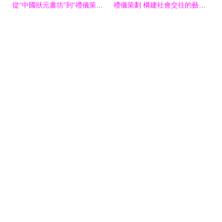
從“中國狀元書坊”到“禮儀策劃” 文化傳承與現代需求的雙重奏
禮儀策劃 構建社會交往的藝術藍圖