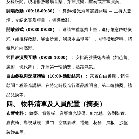
及樣板間。現場播放暖場音樂，穿插弦樂四重奏或古箏演奏。
開場啟動（09:18-09:30）：
舞獅/燈光秀等震撼開場 → 主持人登
場，介紹來賓及項目 → 領導致辭。
開放儀式（09:30-09:38）：
邀請主禮嘉賓上臺，進行創意啟動儀
式（如推桿啟動、鎏金沙臺、觸摸水晶球等），同時禮炮齊鳴，將
氣氛推向高潮。
節目表演與互動（09:38-10:00）：
安排高雅藝術表演（如芭蕾、
魔術、現代舞）。穿插第一輪抽獎，活躍氣氛。
自由參觀與深度體驗（10:00-活動結束）：
來賓自由參觀，銷售
顧問全程跟進講解。在特定時段進行產品說明會、第二輪抽獎、禮
品兌換等。
四、 物料清單及人員配置（摘要）
布置物料：
舞臺、背景板、音響燈光設備、紅地毯、簽到裝置、
嘉賓椅、導視系統、拱門、空飄氣球、禮炮、花藝、展板、沙盤、
裝飾品等。