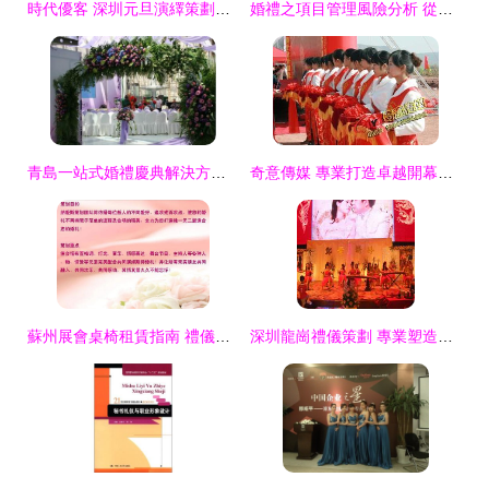
時代優客 深圳元旦演繹策劃的專業之選，價格透明，服務卓越
婚禮之項目管理風險分析 從禮儀策劃到完美執行的全面風險管理
青島一站式婚禮慶典解決方案 從策劃到執行，打造完美婚禮
奇意傳媒 專業打造卓越開幕慶典與展會禮儀策劃
蘇州展會桌椅租賃指南 禮儀策劃公司納愛斯服務詳解
深圳龍崗禮儀策劃 專業塑造形象，細節彰顯品質