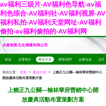
av福利三级片-AV福利色导航-av福
利色综合-AV福利社-AV福利视屏-AV
福利私拍-AV福利天堂网址-AV福利
偷拍-av福利偷拍的-AV福利网
永春智富文化傳播有限公司
首頁
企業簡介
產品大全
聯系我們
企業信息
訪客
>
>
當前位置：
首頁
產品大全
上饒正九公關—翰林華府營銷中心
開放慶典活動布置策劃方案
上饒正九公關—翰林華府營銷中心開
放慶典活動布置策劃方案